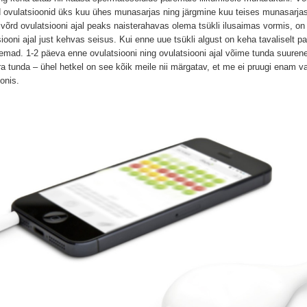
d ovulatsioonid üks kuu ühes munasarjas ning järgmine kuu teises munasarj
uivõrd ovulatsiooni ajal peaks naisterahavas olema tsükli ilusaimas vormis, o
ooni ajal just kehvas seisus. Kui enne uue tsükli algust on keha tavaliselt paist
mad. 1-2 päeva enne ovulatsiooni ning ovulatsiooni ajal võime tunda suurene
a tunda – ühel hetkel on see kõik meile nii märgatav, et me ei pruugi enam va
fonis.