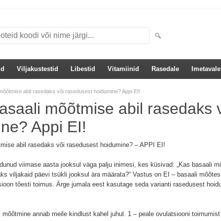
id
Viljakustestid
Libestid
Vitamiinid
Rasedale
Imetavale
mõõtmise abil rasedaks või rasedusest hoidumine? Appi EI!
asaali mõõtmise abil rasedaks 
ne? Appi EI!
mise abil rasedaks või rasedusest hoidumine? – APPI EI!
dunud viimase aasta jooksul väga palju inimesi, kes küsivad: „Kas basaali m
ks viljakaid päevi tsükli jooksul ära määrata?“ Vastus on EI – basaali mõõtes
atsioon tõesti toimus. Ärge jumala eest kasutage seda varianti rasedusest ho
 mõõtmine annab meile kindlust kahel juhul. 1 – peale ovulatsiooni toimumist