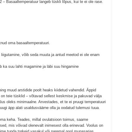
 – Basaaltemperatuur langeb tüskli lõpus, kui te ei ole rase.
stnud oma basaaltemperatuuri.
e liigutamine, võib seda muuta ja antud meetod ei ole enam
ib ka suu lahti magamine ja läbi suu hingamine
ng muud arstidide poolt heaks kiidetud vahendid. Äppid
d on teie tüsklid – võtavad sellest keskmise ja pakuvad välja
lus oleks minimaalne. Arvestades, et te ei pruugi temperatuuri
uugi äpp alati usaldusväärne olla ja oodatud tulemusi tuua.
 oma keha. Teades, millal ovulatsioon toimus, saame
used, mis võivad olenevalt inimesest olla erinevad. Voolus on
õime tunda torkeid vasakul või paremal pool munasarjas.