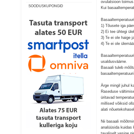
ovulatsioon toimus.
SOODUSKUPONGID
Kui basaaltemperatuu
Basaaltemperatuuri 
1) Tõusete iga päev
2) Ei tee ühtegi ül
3) Te ei ole haige 
4) Te ei ole ülemä
Basaaltemperatuuri
usaldusväärne.
Basaali tuleb mõõt
basaaltemperatuuri
Ärge mingil juhul k
Raseduse vältimise
üritavad temperatuu
millised võiksid ol
alati nõuetekohasel
Nii basaali mõõtmi
analüüsida kuidas k
tavaliselt vesine 