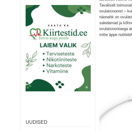
Tavaliselt toimuva
ovulatsioonist – k
näonahk on ovulatsi
saledamad ja kõhne
ovulatsiooniaega är
mitte äppe nutitele
UUDISED