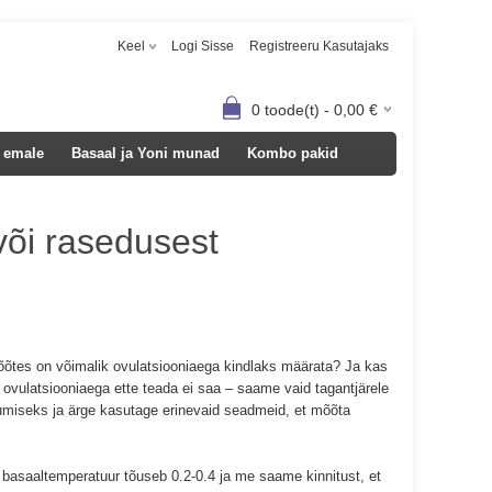
Keel
Logi Sisse
Registreeru Kasutajaks
0
toode(t) -
0,00
€
 emale
Basaal ja Yoni munad
Kombo pakid
või rasedusest
õõtes on võimalik ovulatsiooniaega kindlaks määrata? Ja kas
 ovulatsiooniaega ette teada ei saa – saame vaid tagantjärele
idumiseks ja ärge kasutage erinevaid seadmeid, et mõõta
 basaaltemperatuur tõuseb 0.2-0.4 ja me saame kinnitust, et