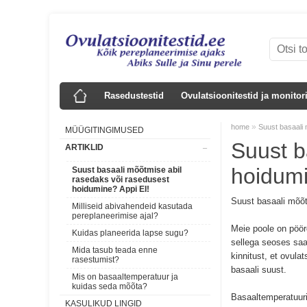
Rasedustestid
Ovulatsioonitestid ja monitor
»
home
Suust basaali 
MÜÜGITINGIMUSED
Suust b
ARTIKLID
hoidumi
Suust basaali mõõtmise abil
rasedaks või rasedusest
hoidumine? Appi EI!
Suust basaali mõõt
Milliseid abivahendeid kasutada
pereplaneerimise ajal?
Meie poole on pöör
Kuidas planeerida lapse sugu?
sellega seoses saa
Mida tasub teada enne
kinnitust, et ovul
rasestumist?
basaali suust.
Mis on basaaltemperatuur ja
kuidas seda mõõta?
Basaaltemperatuuri
KASULIKUD LINGID