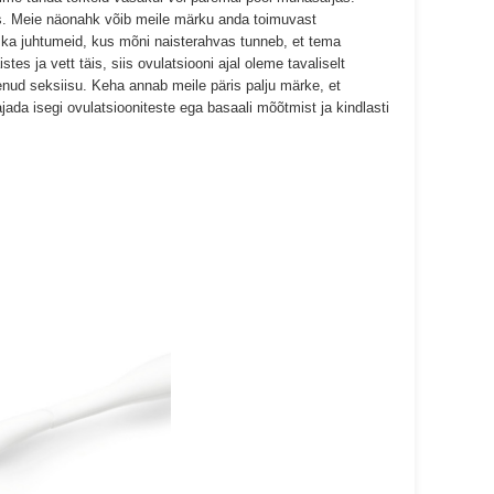
as. Meie näonahk võib meile märku anda toimuvast
n ka juhtumeid, kus mõni naisterahvas tunneb, et tema
es ja vett täis, siis ovulatsiooni ajal oleme tavaliselt
nud seksiisu. Keha annab meile päris palju märke, et
jada isegi ovulatsiooniteste ega basaali mõõtmist ja kindlasti