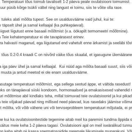
 Temperatuuri tõus toimub tavaliselt 1-2 päeva peale ovulatsiooni toimumist. 2
r püsib kõrge tsükli vältel ning langust ei toimu, siis te võite olla rase.
tuleks alati mõõta tupest. See on usaldusväärne vaid juhul, kui te:
 täpselt ühel ja samal kellaajal (ka puhkepäeval).
eliigset liigutust enne basaali mõõtmist (v.a. öökapilt termomeetri mõõtmine).
ja Teie kehatemperatuur ei ole tavapärasest erinev.
ära halvasti maganud, ega liigutanud end vahetult enne ärkamist ja seeläbi tõ
 tõus 0.2-0.4 kraadi C on niivõrd väike tõus skaalal, et igasugune ülemääran
a iga päev ühel ja samal kellaajal. Kui nüüd aga mõõta basaali suust, siis võ
 muuta ja antud meetod ei ole enam usaldusväärne.
asutage temperatuuri mõõtmist, ega sellega seotud äppe, et vältida rasedust!
ks on tänapäeval siiski kondoom, hormonaalsed ja emakasisesed vahendid ni
ri mõõtmise abil kindlaks teha, millal toimuvad teie ovulatsioonid ja kui pika
la teie viljakad päevad ning millised need päevad, kus rasedaks jäämise võima
t mõõta, või võib vähene uni või terviseprobleem temperatuuri mõjutada, ei pr
ne kui ka ovulatsioonitestide tegemine aitab meil ka paremini tundma õppida
äitus meie keha 1-2 päeva tagasi. Ovulatsiooni ajal on meil iseäralikud tunn
ning keha aitab nii kaasa spermatosoidide paremale liikumisele munarakuni. V